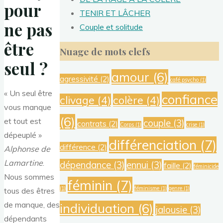
pour
TENIR ET LÂCHER
ne pas
Couple et solitude
être
Nuage de mots clefs
seul ?
amour
(6)
agressivité
(2)
café psycho
(1)
« Un seul être
confiance
clivage
(4)
colère
(4)
vous manque
(6)
et tout est
couple
(3)
contrats
(2)
Corps
(1)
crise
(1)
dépeuplé »
différenciation
(7)
différence
(2)
Alphonse de
Lamartine
.
dépendance
(3)
ennui
(3)
faille
(2)
féminicide
Nous sommes
féminin
(7)
(1)
féminisme
(1)
genre
(1)
tous des êtres
de manque, des
individuation
(6)
jalousie
(3)
dépendants