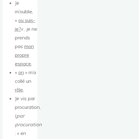
Je
m’oublie,
«
ou suis-
je?
« , je ne
prends
pas
mon
propre
espace
,
«
on
» m’a
collé un
rôle
,
Je vis par
procuration,
(
par
procuration
: « en