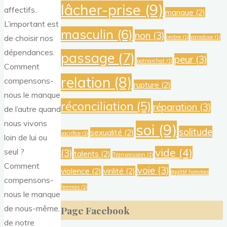
lâcher-prise
(9)
affectifs.
manque
(2)
L’important est
masculin
(6)
non
(3)
de choisir nos
ombre
(1)
paradoxe
(1)
dépendances.
passage
(7)
peur
(3)
patriarchat
(1)
Comment
relation
(8)
compensons-
rupture
(2)
nous le manque
réconciliation
(5)
réparation
(3)
de l’autre quand
nous vivons
soi
(9)
solitude
sexualité
(2)
sacrifice
(1)
loin de lui ou
vide
(4)
seul ?
(3)
talents
(2)
Transmission
(1)
Comment
voie
(3)
violence
(2)
virilité
(2)
égalité hommes
compensons-
femmes
(1)
nous le manque
de nous-même,
Page Facebook
de notre