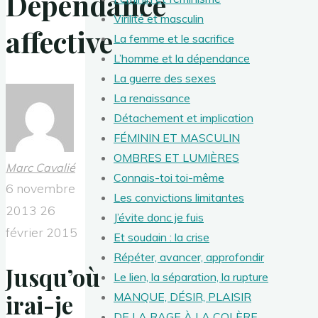
Dépendance
Virilité et masculin
affective
La femme et le sacrifice
L’homme et la dépendance
La guerre des sexes
La renaissance
Détachement et implication
FÉMININ ET MASCULIN
OMBRES ET LUMIÈRES
Marc Cavalié
Connais-toi toi-même
6 novembre
Les convictions limitantes
2013
26
J’évite donc je fuis
février 2015
Et soudain : la crise
Répéter, avancer, approfondir
Jusqu’où
Le lien, la séparation, la rupture
irai-je
MANQUE, DÉSIR, PLAISIR
DE LA RAGE À LA COLÈRE