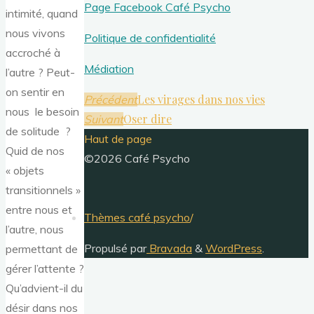
Page Facebook Café Psycho
intimité, quand
nous vivons
Politique de confidentialité
accroché à
Médiation
l’autre ? Peut-
on sentir en
Les virages dans nos vies
Précédent
nous le besoin
Oser dire
Suivant
de solitude ?
Haut de page
Quid de nos
©2026 Café Psycho
« objets
transitionnels »
entre nous et
Thèmes café psycho
/
l’autre, nous
Propulsé par
Bravada
&
WordPress
.
permettant de
gérer l’attente ?
Qu’advient-il du
désir dans nos