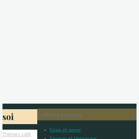
Articles récents
soi
Sexe et genre
Thèmes café
Féminin et féminisme