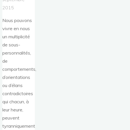
2015
Nous pouvons
vivre en nous
un multiplicité
de sous-
personnalités,
de
comportements,
d’orientations
ou d’élans
contradictoires
qui chacun, à
leur heure,
peuvent
tyranniquement