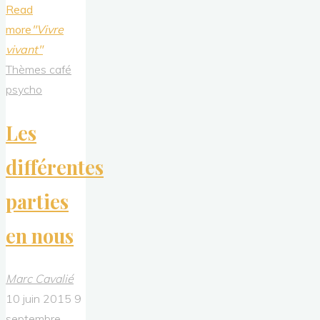
Read
more
"Vivre
vivant"
Thèmes café
psycho
Les
différentes
parties
en nous
Marc Cavalié
10 juin 2015
9
septembre