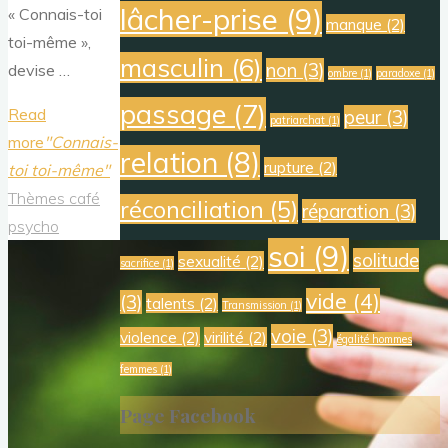
lâcher-prise
(9)
« Connais-toi
manque
(2)
toi-même »,
masculin
(6)
non
(3)
devise …
ombre
(1)
paradoxe
(1)
passage
(7)
Read
peur
(3)
patriarchat
(1)
more
"Connais-
relation
(8)
rupture
(2)
toi toi-même"
Thèmes café
réconciliation
(5)
réparation
(3)
psycho
soi
(9)
solitude
sexualité
(2)
sacrifice
(1)
vide
(4)
(3)
talents
(2)
Transmission
(1)
voie
(3)
violence
(2)
virilité
(2)
égalité hommes
femmes
(1)
Page Facebook