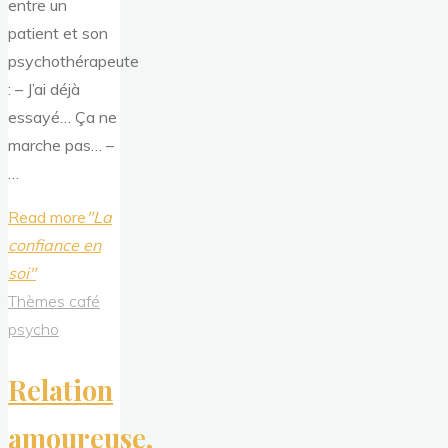
entre un
patient et son
psychothérapeute
: – J’ai déjà
essayé… Ça ne
marche pas… –
…
Read more
"La
confiance en
soi"
Thèmes café
psycho
Relation
amoureuse,