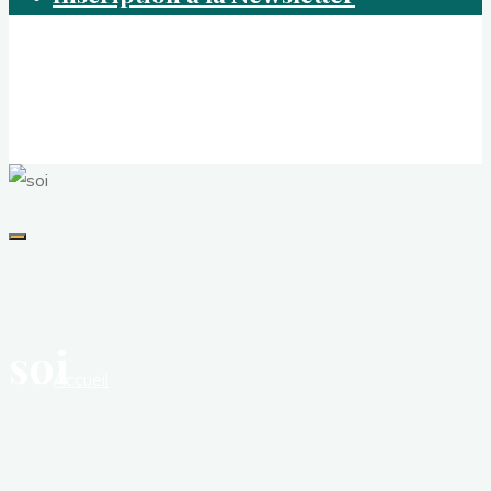
Café Psycho
Marc Cavalié - Analyste psycho-organique
soi
Accueil