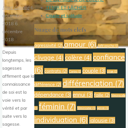
Marc Cavalié
6
TENIR ET LÂCHER
décembre
Couple et solitude
2018
6
Nuage de mots clefs
décembre
2018
amour
(6)
agressivité
(2)
café psycho
(1)
Depuis
confiance
clivage
(4)
colère
(4)
longtemps, les
sagesses
(6)
couple
(3)
contrats
(2)
Corps
(1)
crise
(1)
affirment que la
différenciation
(7)
connaissance
différence
(2)
de soi est la
dépendance
(3)
ennui
(3)
faille
(2)
féminicide
voie vers la
féminin
(7)
vérité et par
(1)
féminisme
(1)
genre
(1)
suite vers la
individuation
(6)
jalousie
(3)
sagesse.