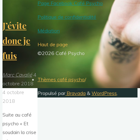
Page Facebook Café Psycho
Politique de confidentialité
J’évite
Médiation
donc je
Haut de page
©2026 Café Psycho
fuis
Marc Cavalié
4
Thèmes café psycho
/
octobre 2018
4 octobre
Propulsé par
Bravada
&
WordPress
.
2018
Suite au café
psycho « Et
soudain la crise