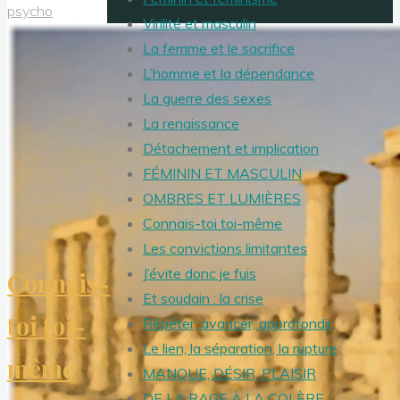
psycho
Virilité et masculin
La femme et le sacrifice
L’homme et la dépendance
La guerre des sexes
La renaissance
Détachement et implication
FÉMININ ET MASCULIN
OMBRES ET LUMIÈRES
Connais-toi toi-même
Les convictions limitantes
J’évite donc je fuis
Connais-
Et soudain : la crise
toi toi-
Répéter, avancer, approfondir
Le lien, la séparation, la rupture
même
MANQUE, DÉSIR, PLAISIR
DE LA RAGE À LA COLÈRE