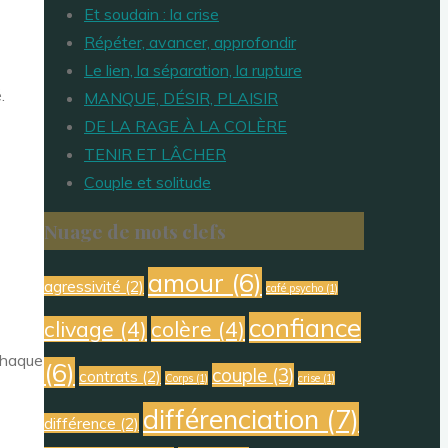
Et soudain : la crise
Répéter, avancer, approfondir
Le lien, la séparation, la rupture
.
MANQUE, DÉSIR, PLAISIR
DE LA RAGE À LA COLÈRE
TENIR ET LÂCHER
Couple et solitude
Nuage de mots clefs
amour
(6)
agressivité
(2)
café psycho
(1)
confiance
clivage
(4)
colère
(4)
 chaque
(6)
couple
(3)
contrats
(2)
Corps
(1)
crise
(1)
différenciation
(7)
différence
(2)