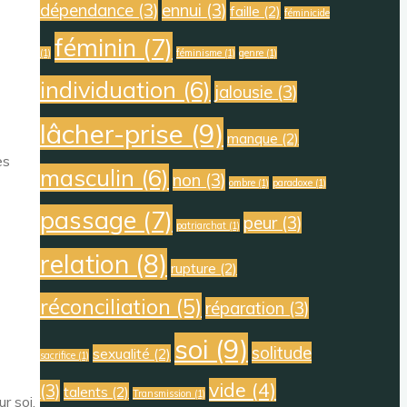
dépendance
(3)
ennui
(3)
faille
(2)
féminicide
féminin
(7)
(1)
féminisme
(1)
genre
(1)
individuation
(6)
jalousie
(3)
lâcher-prise
(9)
manque
(2)
es
masculin
(6)
non
(3)
ombre
(1)
paradoxe
(1)
passage
(7)
peur
(3)
patriarchat
(1)
relation
(8)
rupture
(2)
réconciliation
(5)
réparation
(3)
soi
(9)
solitude
sexualité
(2)
sacrifice
(1)
vide
(4)
(3)
talents
(2)
Transmission
(1)
r soi,