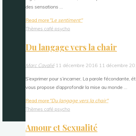
des sensations …
Read more
"Le sentiment"
Thèmes café psycho
Du langage vers la chair
Marc Cavalié
11 décembre 2016
11 décembre 20
S’exprimer pour s’incarner, La parole fécondante, ét
vous propose d’approfondir la mise au monde …
Read more
"Du langage vers la chair"
Thèmes café psycho
Amour et Sexualité