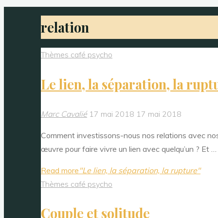
relation
Thèmes café psycho
Le lien, la séparation, la rupt
Marc Cavalié
17 mai 2018
17 mai 2018
Comment investissons-nous nos relations avec nos p
œuvre pour faire vivre un lien avec quelqu’un ? Et …
Read more
"Le lien, la séparation, la rupture"
Thèmes café psycho
Couple et solitude