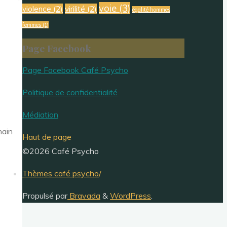
voie
(3)
violence
(2)
virilité
(2)
égalité hommes
femmes
(1)
Page Facebook
Page Facebook Café Psycho
Politique de confidentialité
Médiation
hain
Haut de page
©2026 Café Psycho
Thèmes café psycho
/
Propulsé par
Bravada
&
WordPress
.