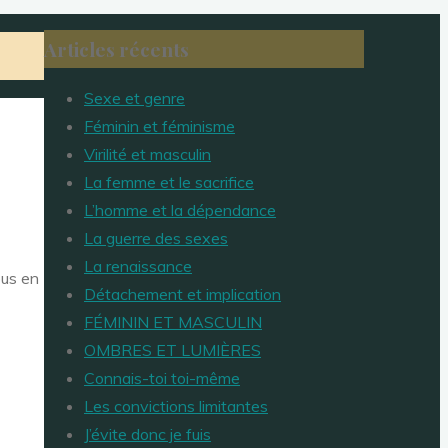
Articles récents
Sexe et genre
Féminin et féminisme
Virilité et masculin
La femme et le sacrifice
L’homme et la dépendance
La guerre des sexes
La renaissance
ous en
Détachement et implication
FÉMININ ET MASCULIN
OMBRES ET LUMIÈRES
Connais-toi toi-même
Les convictions limitantes
J’évite donc je fuis